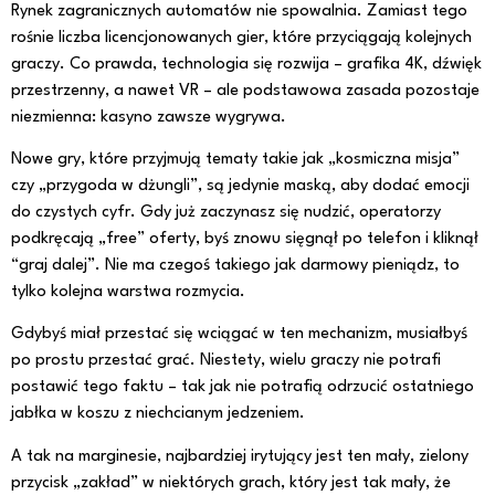
Rynek zagranicznych automatów nie spowalnia. Zamiast tego
rośnie liczba licencjonowanych gier, które przyciągają kolejnych
graczy. Co prawda, technologia się rozwija – grafika 4K, dźwięk
przestrzenny, a nawet VR – ale podstawowa zasada pozostaje
niezmienna: kasyno zawsze wygrywa.
Nowe gry, które przyjmują tematy takie jak „kosmiczna misja”
czy „przygoda w dżungli”, są jedynie maską, aby dodać emocji
do czystych cyfr. Gdy już zaczynasz się nudzić, operatorzy
podkręcają „free” oferty, byś znowu sięgnął po telefon i kliknął
“graj dalej”. Nie ma czegoś takiego jak darmowy pieniądz, to
tylko kolejna warstwa rozmycia.
Gdybyś miał przestać się wciągać w ten mechanizm, musiałbyś
po prostu przestać grać. Niestety, wielu graczy nie potrafi
postawić tego faktu – tak jak nie potrafią odrzucić ostatniego
jabłka w koszu z niechcianym jedzeniem.
A tak na marginesie, najbardziej irytujący jest ten mały, zielony
przycisk „zakład” w niektórych grach, który jest tak mały, że