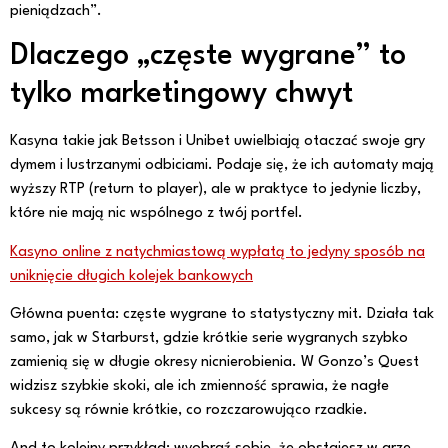
pieniądzach”.
Dlaczego „częste wygrane” to
tylko marketingowy chwyt
Kasyna takie jak Betsson i Unibet uwielbiają otaczać swoje gry
dymem i lustrzanymi odbiciami. Podaje się, że ich automaty mają
wyższy RTP (return to player), ale w praktyce to jedynie liczby,
które nie mają nic wspólnego z twój portfel.
Kasyno online z natychmiastową wypłatą to jedyny sposób na
uniknięcie długich kolejek bankowych
Główna puenta: częste wygrane to statystyczny mit. Działa tak
samo, jak w Starburst, gdzie krótkie serie wygranych szybko
zamienią się w długie okresy nicnierobienia. W Gonzo’s Quest
widzisz szybkie skoki, ale ich zmienność sprawia, że nagłe
sukcesy są równie krótkie, co rozczarowująco rzadkie.