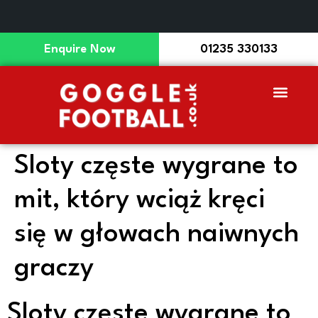
Enquire Now
01235 330133
Adult Birthdays
Junior Events
Team Building
Enquire Now
Sloty częste wygrane to
mit, który wciąż kręci
się w głowach naiwnych
graczy
Sloty częste wygrane to