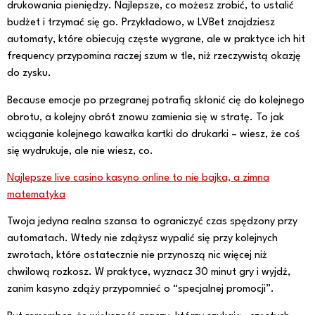
drukowania pieniędzy. Najlepsze, co możesz zrobić, to ustalić
budżet i trzymać się go. Przykładowo, w LVBet znajdziesz
automaty, które obiecują częste wygrane, ale w praktyce ich hit
frequency przypomina raczej szum w tle, niż rzeczywistą okazję
do zysku.
Because emocje po przegranej potrafią skłonić cię do kolejnego
obrotu, a kolejny obrót znowu zamienia się w stratę. To jak
wciąganie kolejnego kawałka kartki do drukarki – wiesz, że coś
się wydrukuje, ale nie wiesz, co.
Najlepsze live casino kasyno online to nie bajka, a zimna
matematyka
Twoja jedyna realna szansa to ograniczyć czas spędzony przy
automatach. Wtedy nie zdążysz wypalić się przy kolejnych
zwrotach, które ostatecznie nie przynoszą nic więcej niż
chwilową rozkosz. W praktyce, wyznacz 30 minut gry i wyjdź,
zanim kasyno zdąży przypomnieć o “specjalnej promocji”.