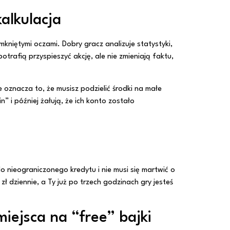
alkulacja
mkniętymi oczami. Dobry gracz analizuje statystyki,
otrafią przyspieszyć akcję, ale nie zmieniają faktu,
 oznacza to, że musisz podzielić środki na małe
” i później żałują, że ich konto zostało
o nieograniczonego kredytu i nie musi się martwić o
 dziennie, a Ty już po trzech godzinach gry jesteś
miejsca na “free” bajki