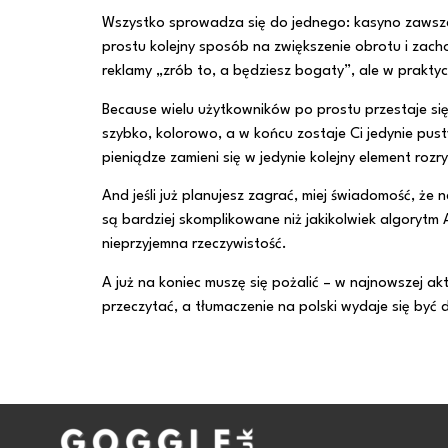
Wszystko sprowadza się do jednego: kasyno zawsze 
prostu kolejny sposób na zwiększenie obrotu i zacho
reklamy „zrób to, a będziesz bogaty”, ale w prakt
Because wielu użytkowników po prostu przestaje się 
szybko, kolorowo, a w końcu zostaje Ci jedynie pusty
pieniądze zamieni się w jedynie kolejny element ro
And jeśli już planujesz zagrać, miej świadomość, że
są bardziej skomplikowane niż jakikolwiek algorytm 
nieprzyjemna rzeczywistość.
A już na koniec muszę się pożalić – w najnowszej ak
przeczytać, a tłumaczenie na polski wydaje się być