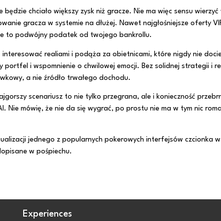
będzie chciało większy zysk niż gracze. Nie ma więc sensu wierzy
wanie gracza w systemie na dłużej. Nawet najgłośniejsze oferty VIP
yce to podwójny podatek od twojego bankrollu.
interesować realiami i podąża za obietnicami, które nigdy nie docier
 portfel i wspomnienie o chwilowej emocji. Bez solidnej strategii i
zrywkowy, a nie źródło trwałego dochodu.
 najgorszy scenariusz to nie tylko przegrana, ale i konieczność prze
AI. Nie mówię, że nie da się wygrać, po prostu nie ma w tym nic rom
tualizacji jednego z popularnych pokerowych interfejsów czcionka w
 dopisane w pośpiechu.
Experiences