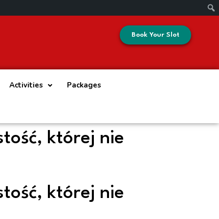
Book Your Slot
Activities
Packages
tość, której nie
tość, której nie