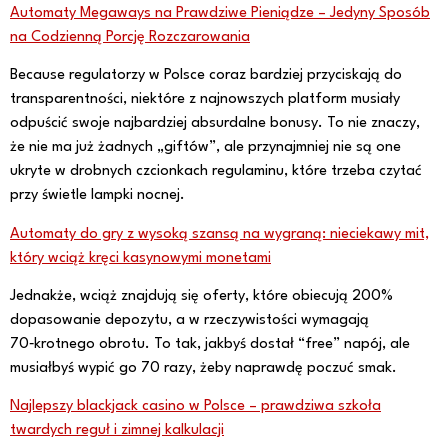
Automaty Megaways na Prawdziwe Pieniądze – Jedyny Sposób
na Codzienną Porcję Rozczarowania
Because regulatorzy w Polsce coraz bardziej przyciskają do
transparentności, niektóre z najnowszych platform musiały
odpuścić swoje najbardziej absurdalne bonusy. To nie znaczy,
że nie ma już żadnych „giftów”, ale przynajmniej nie są one
ukryte w drobnych czcionkach regulaminu, które trzeba czytać
przy świetle lampki nocnej.
Automaty do gry z wysoką szansą na wygraną: nieciekawy mit,
który wciąż kręci kasynowymi monetami
Jednakże, wciąż znajdują się oferty, które obiecują 200%
dopasowanie depozytu, a w rzeczywistości wymagają
70‑krotnego obrotu. To tak, jakbyś dostał “free” napój, ale
musiałbyś wypić go 70 razy, żeby naprawdę poczuć smak.
Najlepszy blackjack casino w Polsce – prawdziwa szkoła
twardych reguł i zimnej kalkulacji