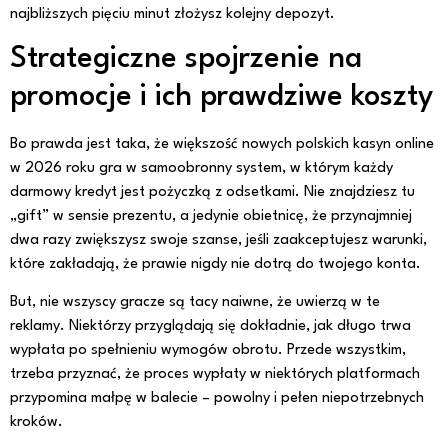
najbliższych pięciu minut złożysz kolejny depozyt.
Strategiczne spojrzenie na
promocje i ich prawdziwe koszty
Bo prawda jest taka, że większość nowych polskich kasyn online
w 2026 roku gra w samoobronny system, w którym każdy
darmowy kredyt jest pożyczką z odsetkami. Nie znajdziesz tu
„gift” w sensie prezentu, a jedynie obietnicę, że przynajmniej
dwa razy zwiększysz swoje szanse, jeśli zaakceptujesz warunki,
które zakładają, że prawie nigdy nie dotrą do twojego konta.
But, nie wszyscy gracze są tacy naiwne, że uwierzą w te
reklamy. Niektórzy przyglądają się dokładnie, jak długo trwa
wypłata po spełnieniu wymogów obrotu. Przede wszystkim,
trzeba przyznać, że proces wypłaty w niektórych platformach
przypomina małpę w balecie – powolny i pełen niepotrzebnych
kroków.