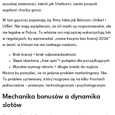
wysokiej zmienności, takich jak Starburst, zanim pozwoli
wypłacić choćby grosz.
W tym gąszczu pojawiają się firmy takie jak Betsson, Unibet i
LVBet. Nie mają wątpliwości, że ich marki są rozpoznawalne, ale
nie legalne w Polsce. To właśnie oni najczęściej wykorzystują luki
w regulacjach, by wprowadzić „nowe kasyna bez licencji 2026”
w świat, w którym nie ma żadnego nadzoru.
Brak licencji = brak odpowiedzialności
Ślepe obietnice „free spin”= pułapka dla początkujących
Wysokie wymogi obrotu = długie ścieżki do wyjścia
Można by pomyśleć, że to jedynie problem marketingowy. Nie.
To problem systemowy, który rozgrywa się na kilku frontach
jednocześnie – prawnym, technologicznym i psychologicznym.
Mechanika bonusów a dynamika
slotów