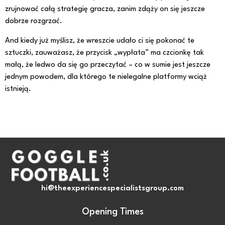
zrujnować całą strategię gracza, zanim zdąży on się jeszcze
dobrze rozgrzać.
And kiedy już myślisz, że wreszcie udało ci się pokonać te
sztuczki, zauważasz, że przycisk „wypłata” ma czcionkę tak
małą, że ledwo da się go przeczytać – co w sumie jest jeszcze
jednym powodem, dla którego te nielegalne platformy wciąż
istnieją.
hi@theexperiencespecialistsgroup.com
Opening Times