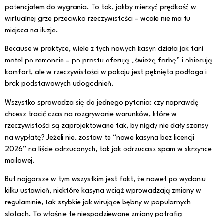
potencjałem do wygrania. To tak, jakby mierzyć prędkość w
wirtualnej grze przeciwko rzeczywistości – wcale nie ma tu
miejsca na iluzje.
Because w praktyce, wiele z tych nowych kasyn działa jak tani
motel po remoncie – po prostu oferują „świeżą farbę” i obiecują
komfort, ale w rzeczywistości w pokoju jest pęknięta podłoga i
brak podstawowych udogodnień.
Wszystko sprowadza się do jednego pytania: czy naprawdę
chcesz tracić czas na rozgrywanie warunków, które w
rzeczywistości są zaprojektowane tak, by nigdy nie dały szansy
na wypłatę? Jeżeli nie, zostaw te “nowe kasyna bez licencji
2026” na liście odrzuconych, tak jak odrzucasz spam w skrzynce
mailowej.
But najgorsze w tym wszystkim jest fakt, że nawet po wydaniu
kilku ustawień, niektóre kasyna wciąż wprowadzają zmiany w
regulaminie, tak szybkie jak wirujące bębny w popularnych
slotach. To właśnie te niespodziewane zmiany potrafią