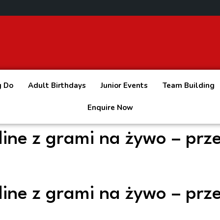
g Do
Adult Birthdays
Junior Events
Team Building
Enquire Now
line z grami na żywo – prz
line z grami na żywo – prz