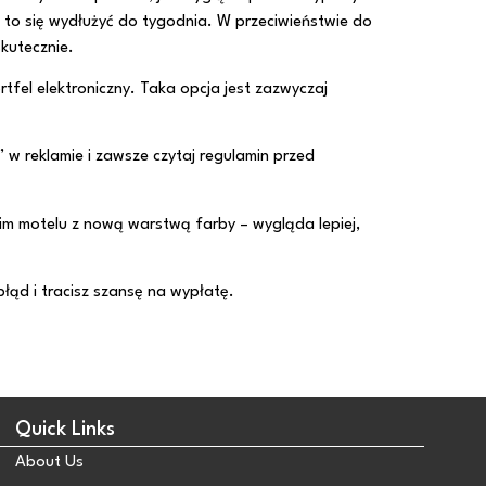
 to się wydłużyć do tygodnia. W przeciwieństwie do
kutecznie.
fel elektroniczny. Taka opcja jest zazwyczaj
” w reklamie i zawsze czytaj regulamin przed
nim motelu z nową warstwą farby – wygląda lepiej,
łąd i tracisz szansę na wypłatę.
Quick Links
About Us