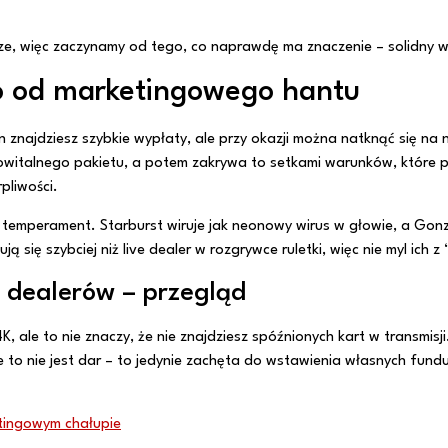
dze, więc zaczynamy od tego, co naprawdę ma znaczenie – solidny w
o od marketingowego hantu
najdziesz szybkie wypłaty, ale przy okazji można natknąć się na nie
witalnego pakietu, a potem zakrywa to setkami warunków, które pr
pliwości.
ny temperament. Starburst wiruje jak neonowy wirus w głowie, a Gon
się szybciej niż live dealer w rozgrywce ruletki, więc nie myl ich z
 dealerów – przegląd
 ale to nie znaczy, że nie znajdziesz spóźnionych kart w transmisji. 
że to nie jest dar – to jedynie zachęta do wstawienia własnych fundu
etingowym chałupie