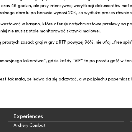
 czas 48 godzin, ale przy intensywnej weryfikacji dokumentów może
malnego obrotu po bonusie wynosi 20×, co wydłuża proces równie s
nwestować w kasyno, które oferuje natychmiastowe przelewy na port
niej nie musisz stale monitorować skrzynki mailowej.
ię prostych zasad: graj w gry z RTP powyżej 96%, nie ufaj „free spin
promocyjnego lalkarstwa”, gdzie każdy “VIP” to po prostu gość w ta
est tak mała, że ledwo da się odczytać, a w pośpiechu popełniasz b
Experiences
Archery Combat