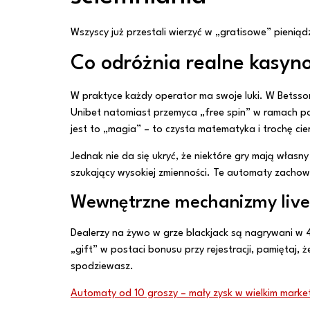
Wszyscy już przestali wierzyć w „gratisowe” pienią
Co odróżnia realne kasyn
W praktyce każdy operator ma swoje luki. W Betsson z
Unibet natomiast przemyca „free spin” w ramach po
jest to „magia” – to czysta matematyka i trochę cier
Jednak nie da się ukryć, że niektóre gry mają włas
szukający wysokiej zmienności. Te automaty zachowują 
Wewnętrzne mechanizmy live
Dealerzy na żywo w grze blackjack są nagrywani w 4K,
„gift” w postaci bonusu przy rejestracji, pamiętaj, 
spodziewasz.
Automaty od 10 groszy – mały zysk w wielkim mark