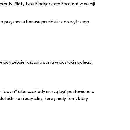
minuty. Sloty typu Blackjack czy Baccarat w wersji
 po przyznaniu bonusu przejdziesz do wyższego
 nie potrzebuje rozczarowania w postaci nagłego
 sportowym” albo „zakłady muszą być postawione w
slotach ma nieczytelny, kurwy mały font, który