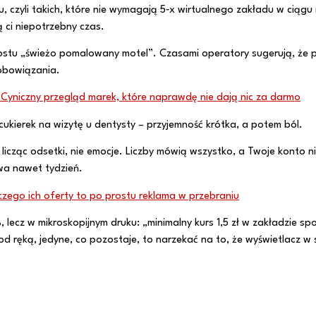
, czyli takich, które nie wymagają 5‑x wirtualnego zakładu w ciągu 
ą ci niepotrzebny czas.
 prostu „świeżo pomalowany motel”. Czasami operatory sugerują, że
zobowiązania.
 Cyniczny przegląd marek, które naprawdę nie dają nic za darmo
 cukierek na wizytę u dentysty – przyjemność krótka, a potem ból.
y, licząc odsetki, nie emocje. Liczby mówią wszystko, a Twoje konto
wa nawet tydzień.
zego ich oferty to po prostu reklama w przebraniu
, lecz w mikroskopijnym druku: „minimalny kurs 1,5 zł w zakładzie
d ręką, jedyne, co pozostaje, to narzekać na to, że wyświetlacz w 