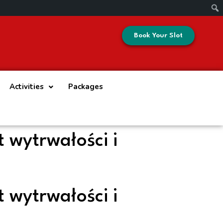
Book Your Slot
Activities
Packages
 wytrwałości i
 wytrwałości i