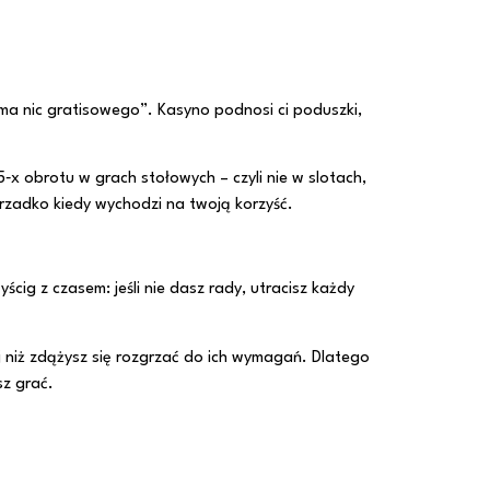
e ma nic gratisowego”. Kasyno podnosi ci poduszki,
‑x obrotu w grach stołowych – czyli nie w slotach,
rzadko kiedy wychodzi na twoją korzyść.
ig z czasem: jeśli nie dasz rady, utracisz każdy
j niż zdążysz się rozgrzać do ich wymagań. Dlatego
sz grać.