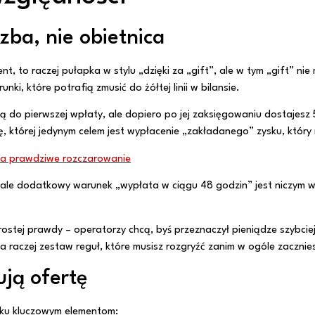
zba, nie obietnica
nt, to raczej pułapka w stylu „dzięki za „gift”, ale w tym „gift” ni
nki, które potrafią zmusić do żółtej linii w bilansie.
ą do pierwszej wpłaty, ale dopiero po jej zaksięgowaniu dostajesz 5
 której jedynym celem jest wypłacenie „zakładanego” zysku, który 
na prawdziwe rozczarowanie
ale dodatkowy warunek „wypłata w ciągu 48 godzin” jest niczym wyśc
ostej prawdy – operatorzy chcą, byś przeznaczył pieniądze szybcie
a raczej zestaw reguł, które musisz rozgryźć zanim w ogóle zacznie
ują ofertę
lku kluczowym elementom: