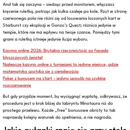
And tak się zaczyna – siedząc przed monitorem, włączasz
kręcenie ruletką, patrząc jak kulka szaleje po kole. Rzut w stronę
czerwonego pola nie różni się od losowania loszonych kart w
Starburst czy eksplozji w Gonzo’s Quest; różnica jedynie w
tempie, które nie ma wpływu na twoje szanse. Pomiędzy tymi
grami a ruletką istnieje jedynie iluzja wyboru.
Kasyno online 2026: Brutalna rzeczywistość za fasadą
błyszczących świateł
Najlepsze kasyno online z turniejami to jedyne miejsce, gdzie
matematyka spotyka się z cierpliwością
Poker z bonusem na start – jedyny sposób na szybkie
rozczarowanie
But gdy przyjdzie moment, by wyciągnąć wypłatę, odkrywasz, że
procedura jest o krok bliżej do labiryntu Minotaura niż do
prostego przelewu. Każde „free” bonusowe obroty to tak
naprawdę kolejny warunek do spełnienia, a nie nagroda.