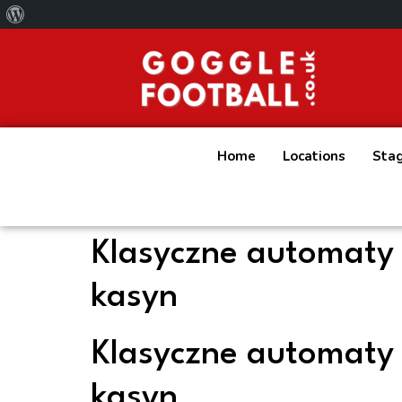
Home
Locations
Sta
Klasyczne automaty 
kasyn
Klasyczne automaty 
kasyn