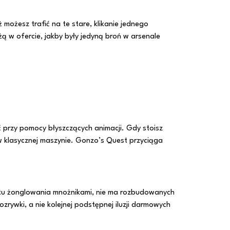
możesz trafić na te stare, klikanie jednego
ą w ofercie, jakby były jedyną broń w arsenale
ić przy pomocy błyszczących animacji. Gdy stoisz
w klasycznej maszynie. Gonzo’s Quest przyciąga
 tu żonglowania mnożnikami, nie ma rozbudowanych
rywki, a nie kolejnej podstępnej iluzji darmowych