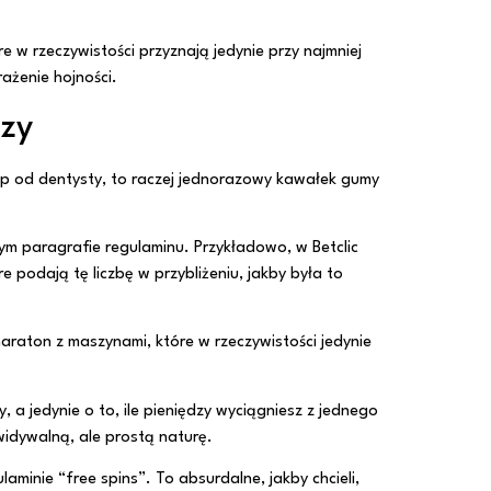
e w rzeczywistości przyznają jedynie przy najmniej
rażenie hojności.
dzy
lipop od dentysty, to raczej jednorazowy kawałek gumy
nym paragrafie regulaminu. Przykładowo, w Betclic
 podają tę liczbę w przybliżeniu, jakby była to
maraton z maszynami, które w rzeczywistości jedynie
 a jedynie o to, ile pieniędzy wyciągniesz z jednego
widywalną, ale prostą naturę.
aminie “free spins”. To absurdalne, jakby chcieli,