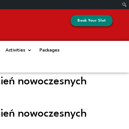
Book Your Slot
Activities
Packages
ęzień nowoczesnych
ęzień nowoczesnych