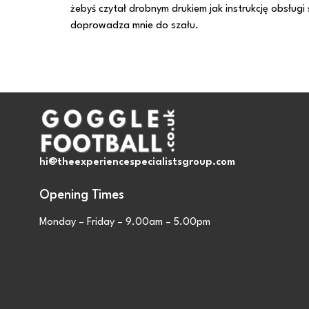
żebyś czytał drobnym drukiem jak instrukcję obsług
doprowadza mnie do szału.
hi@theexperiencespecialistsgroup.com
Opening Times
Monday – Friday – 9.00am – 5.00pm