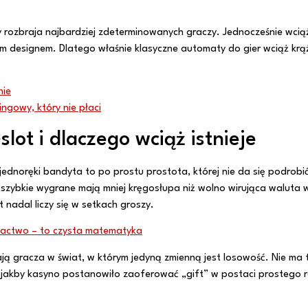
 rozbraja najbardziej zdeterminowanych graczy. Jednocześnie wciąż 
m designem. Dlatego właśnie klasyczne automaty do gier wciąż krąż
nie
ngowy, który nie płaci
slot i dlaczego wciąż istnieje
 jednoręki bandyta to po prostu prostota, której nie da się podrob
 szybkie wygrane mają mniej kręgosłupa niż wolno wirująca waluta 
 nadal liczy się w setkach groszy.
ogactwo – to czysta matematyka
ją gracza w świat, w którym jedyną zmienną jest losowość. Nie ma
 jakby kasyno postanowiło zaoferować „gift” w postaci prostego roz