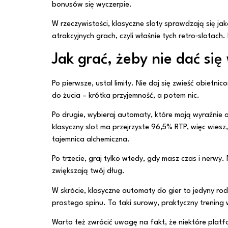
bonusów się wyczerpie.
W rzeczywistości, klasyczne sloty sprawdzają się jak
atrakcyjnych grach, czyli właśnie tych retro‑slotach
Jak grać, żeby nie dać się
Po pierwsze, ustal limity. Nie daj się zwieść obietn
do żucia – krótka przyjemność, a potem nic.
Po drugie, wybieraj automaty, które mają wyraźnie 
klasyczny slot ma przejrzyste 96,5% RTP, więc wies
tajemnica alchemiczna.
Po trzecie, graj tylko wtedy, gdy masz czas i nerwy
zwiększają twój dług.
W skrócie, klasyczne automaty do gier to jedyny rod
prostego spinu. To taki surowy, praktyczny trening
Warto też zwrócić uwagę na fakt, że niektóre platfor