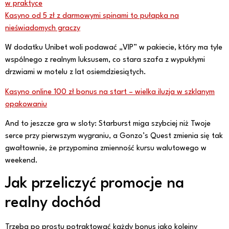
w praktyce
Kasyno od 5 zł z darmowymi spinami to pułapka na
nieświadomych graczy
W dodatku Unibet woli podawać „VIP” w pakiecie, który ma tyle
wspólnego z realnym luksusem, co stara szafa z wypukłymi
drzwiami w motelu z lat osiemdziesiątych.
Kasyno online 100 zł bonus na start – wielka iluzja w szklanym
opakowaniu
And to jeszcze gra w sloty: Starburst miga szybciej niż Twoje
serce przy pierwszym wygraniu, a Gonzo’s Quest zmienia się tak
gwałtownie, że przypomina zmienność kursu walutowego w
weekend.
Jak przeliczyć promocje na
realny dochód
Trzeba po prostu potraktować każdy bonus jako kolejny