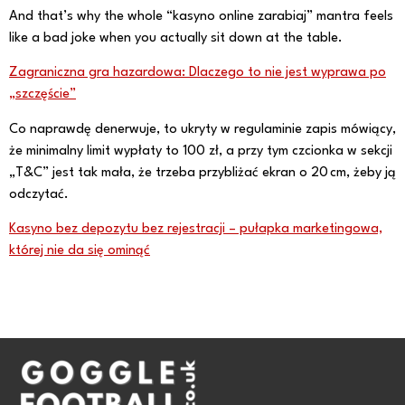
And that’s why the whole “kasyno online zarabiaj” mantra feels
like a bad joke when you actually sit down at the table.
Zagraniczna gra hazardowa: Dlaczego to nie jest wyprawa po
„szczęście”
Co naprawdę denerwuje, to ukryty w regulaminie zapis mówiący,
że minimalny limit wypłaty to 100 zł, a przy tym czcionka w sekcji
„T&C” jest tak mała, że trzeba przybliżać ekran o 20 cm, żeby ją
odczytać.
Kasyno bez depozytu bez rejestracji – pułapka marketingowa,
której nie da się ominąć