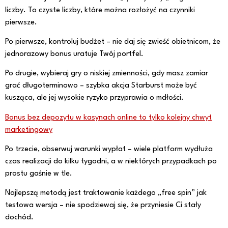
liczby. To czyste liczby, które można rozłożyć na czynniki
pierwsze.
Po pierwsze, kontroluj budżet – nie daj się zwieść obietnicom, że
jednorazowy bonus uratuje Twój portfel.
Po drugie, wybieraj gry o niskiej zmienności, gdy masz zamiar
grać długoterminowo – szybka akcja Starburst może być
kusząca, ale jej wysokie ryzyko przyprawia o mdłości.
Bonus bez depozytu w kasynach online to tylko kolejny chwyt
marketingowy
Po trzecie, obserwuj warunki wypłat – wiele platform wydłuża
czas realizacji do kilku tygodni, a w niektórych przypadkach po
prostu gaśnie w tle.
Najlepszą metodą jest traktowanie każdego „free spin” jak
testowa wersja – nie spodziewaj się, że przyniesie Ci stały
dochód.