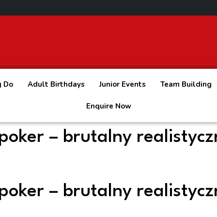
g Do
Adult Birthdays
Junior Events
Team Building
Enquire Now
poker – brutalny realistycz
poker – brutalny realistycz