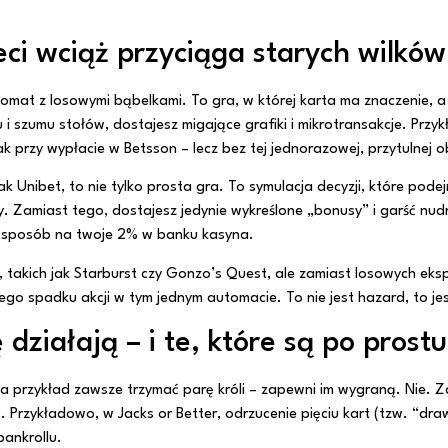
eci wciąż przyciąga starych wilków
tomat z losowymi bąbelkami. To gra, w której karta ma znaczenie, a 
i szumu stołów, dostajesz migające grafiki i mikrotransakcje. Przykł
k przy wypłacie w Betsson – lecz bez tej jednorazowej, przytulnej ob
k Unibet, to nie tylko prosta gra. To symulacja decyzji, które podejm
. Zamiast tego, dostajesz jedynie wykreślone „bonusy” i garść nudn
jny sposób na twoje 2% w banku kasyna.
akich jak Starburst czy Gonzo’s Quest, ale zamiast losowych eksploz
ego spadku akcji w tym jednym automacie. To nie jest hazard, to j
działają – i te, które są po prostu
na przykład zawsze trzymać parę króli – zapewni im wygraną. Nie. Z
ć. Przykładowo, w Jacks or Better, odrzucenie pięciu kart (tzw. “dr
ankrollu.