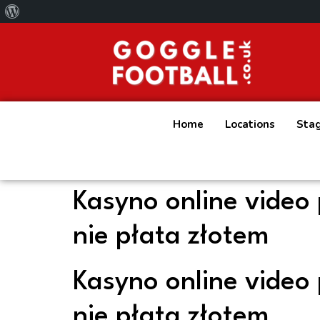
Home
Locations
Sta
Kasyno online video 
nie płata złotem
Kasyno online video 
nie płata złotem