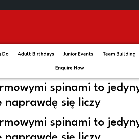
g Do
Adult Birthdays
Junior Events
Team Building
Enquire Now
armowymi spinami to jedyn
 naprawdę się liczy
armowymi spinami to jedyn
 naprawdę się liczy