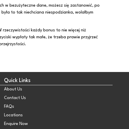
tych w bezużyteczne dane, możesz się zastanowić, po
e była to tak niechciana niespodzianka, wolałbym
rzeczywistości każdy bonus to nie więcej niż
zyciski wypłaty tak małe, że trzeba prawie przyjrzeć
rzejrzystości.
Quick Links
About Us
Contact Us
FAQs
Locations
Enquire Now