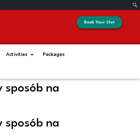
Book Your Slot
Activities
Packages
y sposób na
y sposób na