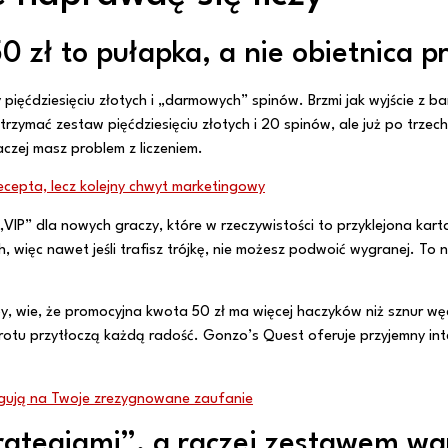
0 zł to pułapka, a nie obietnica 
ięćdziesięciu złotych i „darmowych” spinów. Brzmi jak wyjście z ban
 otrzymać zestaw pięćdziesięciu złotych i 20 spinów, ale już po trz
aczej masz problem z liczeniem.
cepta, lecz kolejny chwyt marketingowy
VIP” dla nowych graczy, które w rzeczywistości to przyklejona ka
więc nawet jeśli trafisz trójkę, nie możesz podwoić wygranej. To n
y, wie, że promocyjna kwota 50 zł ma więcej haczyków niż sznur węd
rotu przytłoczą każdą radość. Gonzo’s Quest oferuje przyjemny int
ugują na Twoje zrezygnowane zaufanie
strategiami”, a raczej zestawem 