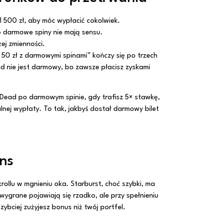
 500 zł, aby móc wypłacić cokolwiek.
to darmowe spiny nie mają sensu.
ej zmienności.
 50 zł z darmowymi spinami” kończy się po trzech
ad nie jest darmowy, bo zawsze płacisz zyskami
 Dead po darmowym spinie, gdy trafisz 5× stawkę,
alnej wypłaty. To tak, jakbyś dostał darmowy bilet
ens
rollu w mgnieniu oka. Starburst, choć szybki, ma
ygrane pojawiają się rzadko, ale przy spełnieniu
bciej zużyjesz bonus niż twój portfel.