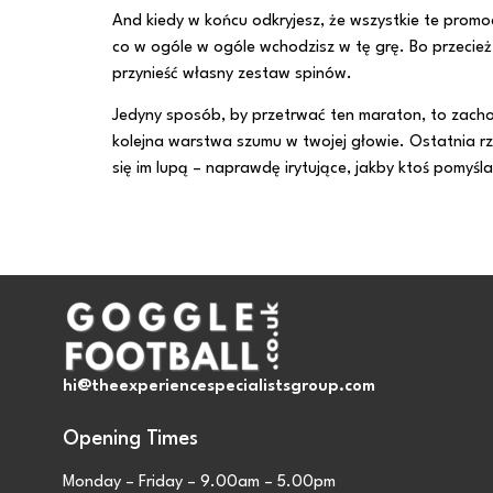
And kiedy w końcu odkryjesz, że wszystkie te promo
co w ogóle w ogóle wchodzisz w tę grę. Bo przecież
przynieść własny zestaw spinów.
Jedyny sposób, by przetrwać ten maraton, to zachow
kolejna warstwa szumu w twojej głowie. Ostatnia rzec
się im lupą – naprawdę irytujące, jakby ktoś pomyśl
hi@theexperiencespecialistsgroup.com
Opening Times
Monday – Friday – 9.00am – 5.00pm