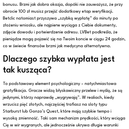
bonusu. Brzmi jak dobra okazja, dopóki nie zauważysz, że przy
obrocie 100 zł musisz przejść dodatkowy etap weryfikacji.
Betclic natomiast przyszywa „szybką wypłatę” do minuty po
złożeniu wniosku, ale najpierw wyciąga z Ciebie dokumenty,
zdjęcie dowodu i potwierdzenie adresu. LVBet podkreśla, że
pieniądze mogą pojawić się na Twoim koncie w ciągu 24 godzin,
co w świecie finansów brzmi jak medycyna alternatywna.
Dlaczego szybka wypłata jest
tak kusząca?
To podstawowy element psychologiczny – natychmiastowa
gratyfikacja. Gracze widzą błyskawiczny przelew i myślą, że są
jedynymi, którzy naprawdę „wygrywają”. W realiach, kiedy
wrzucisz pięć złotych, najczęściej trafiasz na sloty typu
Starburst lub Gonzo’s Quest, które mają szybkie tempo i
wysoką zmienność. Taki sam mechanizm prędkości, który wciąga
Cię w wir wygranych, ale jednocześnie ukrywa długie warunki