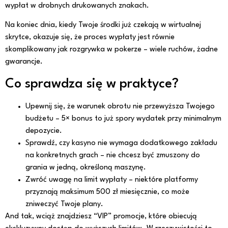
wypłat w drobnych drukowanych znakach.
Na koniec dnia, kiedy Twoje środki już czekają w wirtualnej
skrytce, okazuje się, że proces wypłaty jest równie
skomplikowany jak rozgrywka w pokerze – wiele ruchów, żadne
gwarancje.
Co sprawdza się w praktyce?
Upewnij się, że warunek obrotu nie przewyższa Twojego
budżetu – 5× bonus to już spory wydatek przy minimalnym
depozycie.
Sprawdź, czy kasyno nie wymaga dodatkowego zakładu
na konkretnych grach – nie chcesz być zmuszony do
grania w jedną, określoną maszynę.
Zwróć uwagę na limit wypłaty – niektóre platformy
przyznają maksimum 500 zł miesięcznie, co może
zniweczyć Twoje plany.
And tak, wciąż znajdziesz “VIP” promocje, które obiecują