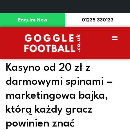
Enquire Now
01235 330133
Adult Birthdays
Junior Events
Team Building
Enquire Now
Kasyno od 20 zł z
darmowymi spinami –
marketingowa bajka,
którą każdy gracz
powinien znać