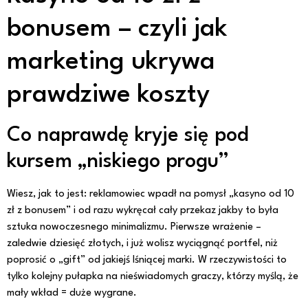
bonusem – czyli jak
marketing ukrywa
prawdziwe koszty
Co naprawdę kryje się pod
kursem „niskiego progu”
Wiesz, jak to jest: reklamowiec wpadł na pomysł „kasyno od 10
zł z bonusem” i od razu wykręcał cały przekaz jakby to była
sztuka nowoczesnego minimalizmu. Pierwsze wrażenie –
zaledwie dziesięć złotych, i już wolisz wyciągnąć portfel, niż
poprosić o „gift” od jakiejś lśniącej marki. W rzeczywistości to
tylko kolejny pułapka na nieświadomych graczy, którzy myślą, że
mały wkład = duże wygrane.