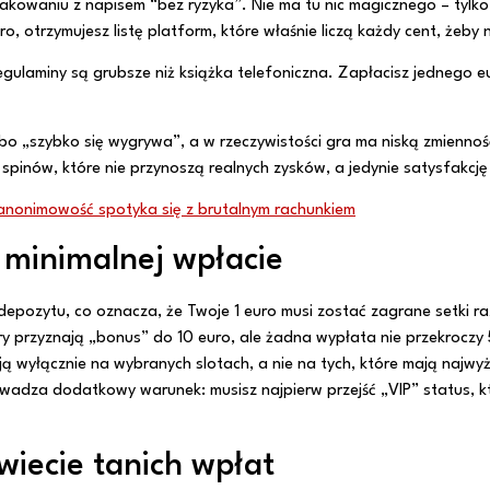
pakowaniu z napisem “bez ryzyka”. Nie ma tu nic magicznego – tylk
, otrzymujesz listę platform, które właśnie liczą każdy cent, żeby 
 regulaminy są grubsze niż książka telefoniczna. Zapłacisz jednego 
bo „szybko się wygrywa”, a w rzeczywistości gra ma niską zmienność
 spinów, które nie przynoszą realnych zysków, a jedynie satysfakcję 
y anonimowość spotyka się z brutalnym rachunkiem
y minimalnej wpłacie
ozytu, co oznacza, że Twoje 1 euro musi zostać zagrane setki ra
ry przyznają „bonus” do 10 euro, ale żadna wypłata nie przekroczy 
ją wyłącznie na wybranych slotach, a nie na tych, które mają najwy
wadza dodatkowy warunek: musisz najpierw przejść „VIP” status, kt
wiecie tanich wpłat