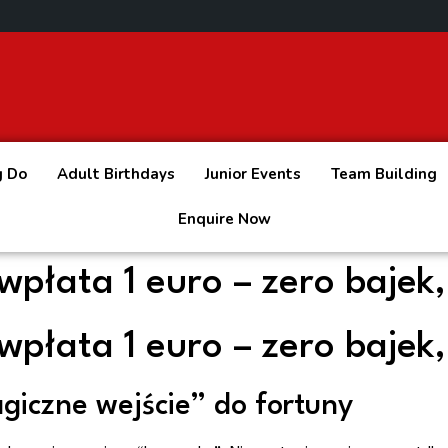
g Do
Adult Birthdays
Junior Events
Team Building
Enquire Now
płata 1 euro – zero bajek,
płata 1 euro – zero bajek,
agiczne wejście” do fortuny