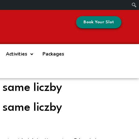
Book Your Slot
Activities
Packages
 same liczby
 same liczby