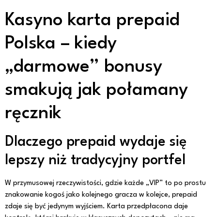
Kasyno karta prepaid
Polska – kiedy
„darmowe” bonusy
smakują jak połamany
ręcznik
Dlaczego prepaid wydaje się
lepszy niż tradycyjny portfel
W przymusowej rzeczywistości, gdzie każde „VIP” to po prostu
znakowanie kogoś jako kolejnego gracza w kolejce, prepaid
zdaje się być jedynym wyjściem. Karta przedpłacona daje