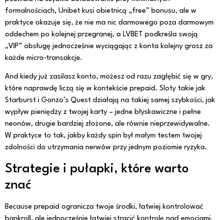
formalnościach, Unibet kusi obietnicą „free” bonusu, ale w
praktyce okazuje się, że nie ma nic darmowego poza darmowym
oddechem po kolejnej przegranej, a LVBET podkreśla swoją
„VIP” obsługę jednocześnie wyciągając z konta kolejny grosz za
każde micro‑transakcje.
And kiedy już zasilasz konto, możesz od razu zagłębić się w gry,
które naprawdę liczą się w kontekście prepaid. Sloty takie jak
Starburst i Gonzo’s Quest działają na takiej samej szybkości, jak
wypływ pieniędzy z twojej karty – jedne błyskawiczne i pełne
neonów, drugie bardziej złożone, ale równie nieprzewidywalne.
W praktyce to tak, jakby każdy spin był małym testem twojej
zdolności do utrzymania nerwów przy jednym poziomie ryzyka.
Strategie i pułapki, które warto
znać
Because prepaid ogranicza twoje środki, łatwiej kontrolować
bankroll, ale jednocześnie łatwiej stracić kontrolę nad emocjami.