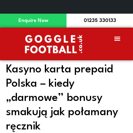
Enquire Now
01235 330133
Adult Birthdays
Junior Events
Team Building
Enquire Now
Kasyno karta prepaid
Polska – kiedy
„darmowe” bonusy
smakują jak połamany
ręcznik