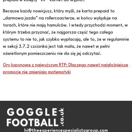
prepaid w kolejny “VIP” karnet do wypłat.
Because każdy nowicjusz, który myśli, że karta prepaid to
„darmowa jazda” na rollercoasterze, w końcu wyląduje na
torach, które nie mają hamulców. I wtedy przychodzi moment, w
którym trzeba przyznać, że najgorsza część tego całego
systemu to nie to, jak szybko wypłacają, ale to, że w regulaminie
w sekcji 3.7.2 czcionka jest tak mała, że nawet w pełni
oświetlonym pomieszczeniu nie da się jej odczytać.
Gry kasynowe z najwyższym RTP: Dlaczego nawet najgłośniejsze
promocje nie zmieniają matematyki
hi@theexperiencespecialistsgroup.com