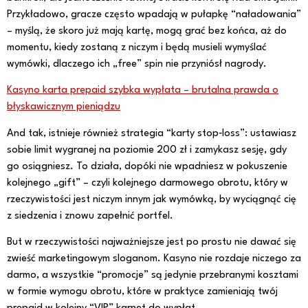
Przykładowo, gracze często wpadają w pułapkę “naładowania”
– myślą, że skoro już mają kartę, mogą grać bez końca, aż do
momentu, kiedy zostaną z niczym i będą musieli wymyślać
wymówki, dlaczego ich „free” spin nie przyniósł nagrody.
Kasyno karta prepaid szybka wypłata – brutalna prawda o
błyskawicznym pieniądzu
And tak, istnieje również strategia “karty stop‑loss”: ustawiasz
sobie limit wygranej na poziomie 200 zł i zamykasz sesję, gdy
go osiągniesz. To działa, dopóki nie wpadniesz w pokuszenie
kolejnego „gift” – czyli kolejnego darmowego obrotu, który w
rzeczywistości jest niczym innym jak wymówką, by wyciągnąć cię
z siedzenia i znowu zapełnić portfel.
But w rzeczywistości najważniejsze jest po prostu nie dawać się
zwieść marketingowym sloganom. Kasyno nie rozdaje niczego za
darmo, a wszystkie “promocje” są jedynie przebranymi kosztami
w formie wymogu obrotu, które w praktyce zamieniają twój