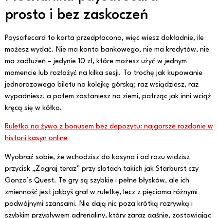
prosto i bez zaskoczeń
Paysafecard to karta przedpłacona, więc wiesz dokładnie, ile
możesz wydać. Nie ma konta bankowego, nie ma kredytów, nie
ma zadłużeń – jedynie 10 zł, które możesz użyć w jednym
momencie lub rozłożyć na kilka sesji. To trochę jak kupowanie
jednorazowego biletu na kolejkę górską; raz wsiądziesz, raz
wypadniesz, a potem zostaniesz na ziemi, patrząc jak inni wciąż
kręcą się w kółko.
Ruletka na żywo z bonusem bez depozytu: najgorsze rozdanie w
historii kasyn online
Wyobraź sobie, że wchodzisz do kasyna i od razu widzisz
przycisk „Zagraj teraz” przy slotach takich jak Starburst czy
Gonzo’s Quest. Te gry są szybkie i pełne błysków, ale ich
zmienność jest jakbyś grał w ruletkę, lecz z pięcioma różnymi
podwójnymi szansami. Nie dają nic poza krótką rozrywką i
szybkim przypływem adrenaliny, który zaraz gaśnie, zostawiając