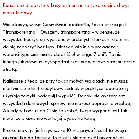
Bonus bez depozytu w kasynach online to tylko kolejny chwyt
marketingowy
Wiele kasyn, w tym CasinoGod, podkreśla, że ich oferta jest
“transparentna”. Owszem, transparentna – w sensie, że
wszystkie haczyki są wypisane w drobnych literkach, które nie
da się zobaczyć bez lupy. Dlatego właśnie wprowadzają
warunki typu „minimalny obrót 15 zł w ciągu 7 dni”. To nic
innego jak przymus, byś spędzał czas we własnym strachu przed
stratą.
Najlepsze z tego, że przy takich małych wpłatach, nie musisz
martwić się o limit kredytowy. Jednak w praktyce, operatorzy
używają taktyki “wciągnij i wypuść”. Dopóki nie wyczerpiesz
wszystkich darmowych spinów, nie możesz poprosić o wypłatę.
A kiedy w końcu uda Ci się to zrobić, twoja wygrana jest tak
mała, że prawie nie warto jej wydać na kawę.
Krótko mówiąc, jeśli myślisz, że 10 zł z paysafecard to twoja
przepustka do fortuny, to musisz się obudzić i przyznać, że