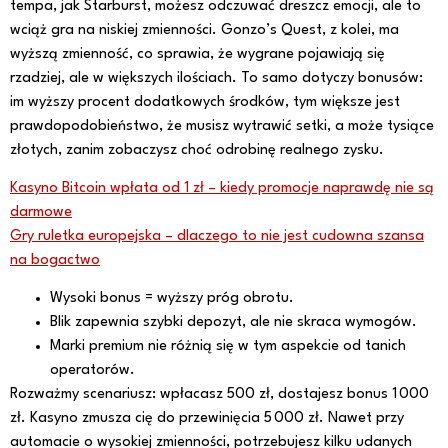
tempa, jak Starburst, możesz odczuwać dreszcz emocji, ale to
wciąż gra na niskiej zmienności. Gonzo’s Quest, z kolei, ma
wyższą zmienność, co sprawia, że wygrane pojawiają się
rzadziej, ale w większych ilościach. To samo dotyczy bonusów:
im wyższy procent dodatkowych środków, tym większe jest
prawdopodobieństwo, że musisz wytrawić setki, a może tysiące
złotych, zanim zobaczysz choć odrobinę realnego zysku.
Kasyno Bitcoin wpłata od 1 zł – kiedy promocje naprawdę nie są
darmowe
Gry ruletka europejska – dlaczego to nie jest cudowna szansa
na bogactwo
Wysoki bonus = wyższy próg obrotu.
Blik zapewnia szybki depozyt, ale nie skraca wymogów.
Marki premium nie różnią się w tym aspekcie od tanich
operatorów.
Rozważmy scenariusz: wpłacasz 500 zł, dostajesz bonus 1 000
zł. Kasyno zmusza cię do przewinięcia 5 000 zł. Nawet przy
automacie o wysokiej zmienności, potrzebujesz kilku udanych