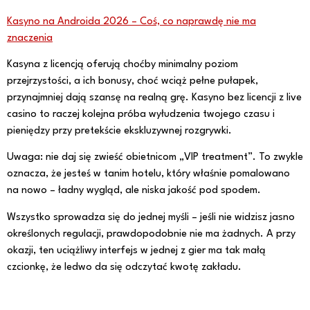
Kasyno na Androida 2026 – Coś, co naprawdę nie ma
znaczenia
Kasyna z licencją oferują choćby minimalny poziom
przejrzystości, a ich bonusy, choć wciąż pełne pułapek,
przynajmniej dają szansę na realną grę. Kasyno bez licencji z live
casino to raczej kolejna próba wyłudzenia twojego czasu i
pieniędzy przy pretekście ekskluzywnej rozgrywki.
Uwaga: nie daj się zwieść obietnicom „VIP treatment”. To zwykle
oznacza, że jesteś w tanim hotelu, który właśnie pomalowano
na nowo – ładny wygląd, ale niska jakość pod spodem.
Wszystko sprowadza się do jednej myśli – jeśli nie widzisz jasno
określonych regulacji, prawdopodobnie nie ma żadnych. A przy
okazji, ten uciążliwy interfejs w jednej z gier ma tak małą
czcionkę, że ledwo da się odczytać kwotę zakładu.