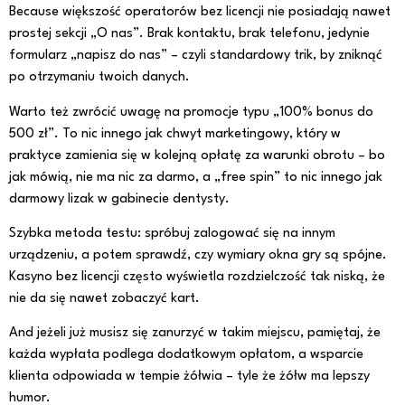
Because większość operatorów bez licencji nie posiadają nawet
prostej sekcji „O nas”. Brak kontaktu, brak telefonu, jedynie
formularz „napisz do nas” – czyli standardowy trik, by zniknąć
po otrzymaniu twoich danych.
Warto też zwrócić uwagę na promocje typu „100% bonus do
500 zł”. To nic innego jak chwyt marketingowy, który w
praktyce zamienia się w kolejną opłatę za warunki obrotu – bo
jak mówią, nie ma nic za darmo, a „free spin” to nic innego jak
darmowy lizak w gabinecie dentysty.
Szybka metoda testu: spróbuj zalogować się na innym
urządzeniu, a potem sprawdź, czy wymiary okna gry są spójne.
Kasyno bez licencji często wyświetla rozdzielczość tak niską, że
nie da się nawet zobaczyć kart.
And jeżeli już musisz się zanurzyć w takim miejscu, pamiętaj, że
każda wypłata podlega dodatkowym opłatom, a wsparcie
klienta odpowiada w tempie żółwia – tyle że żółw ma lepszy
humor.