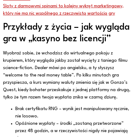
Sloty z darmowymi spinami to kolejny wykręt marketingowy,
który nie ma nic wspólnego z rzeczywistą wartością gry
Przykłady z życia – jak wygląda
gra w „kasyno bez licencji”
Wyobraź sobie, że wchodzisz do wirtualnego pokoju z
krupierem, który wygląda jakby został wycięty z taniego filmu
science‑fiction. Dealer mówi po angielsku, a ty słyszysz
“welcome to the real money table”. Po kilku minutach gra
przyspiesza, a kurs wymiany waluty zmienia się jak w Gonzo’s
Quest, kiedy bohater przeskakuje z jednej platformy na drugą,
tylko że tym razem twoja wypłata znika w czarną dziurę.
Brak certyfikatu RNG – wynik jest manipulowany ręcznie,
nie losowo.
Opóźnione wypłaty – środki „zostaną przetworzone”
przez 48 godzin, a w rzeczywistości nigdy nie pojawiają