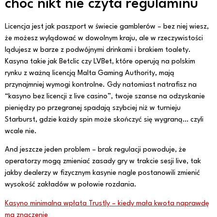
choć nikt nie czyta regulaminu
Licencja jest jak paszport w świecie gamblerów – bez niej wiesz,
że możesz wylądować w dowolnym kraju, ale w rzeczywistości
lądujesz w barze z podwójnymi drinkami i brakiem toalety.
Kasyna takie jak Betclic czy LVBet, które operują na polskim
rynku z ważną licencją Malta Gaming Authority, mają
przynajmniej wymogi kontrolne. Gdy natomiast natrafisz na
“kasyno bez licencji z live casino”, twoje szanse na odzyskanie
pieniędzy po przegranej spadają szybciej niż w turnieju
Starburst, gdzie każdy spin może skończyć się wygraną… czyli
wcale nie.
And jeszcze jeden problem – brak regulacji powoduje, że
operatorzy mogą zmieniać zasady gry w trakcie sesji live, tak
jakby dealerzy w fizycznym kasynie nagle postanowili zmienić
wysokość zakładów w połowie rozdania.
Kasyno minimalna wpłata Trustly – kiedy mała kwota naprawdę
ma znaczenie