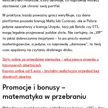
Ministerstwo Finansów, który definiuje, co naprawdę możesz
obstawiać i jak chronić swój portfel.
W praktyce, każdy poważny gracz weryfikuje, czy dana
platforma posiada licencję Malty lub Curacao, ale w Polsce
jedynie operatorzy z licencją Urzędu, tacy jak Betclic czy STS,
mogą legalnie przyjmować polskie złote. Nie żartujmy, że „VIP”
to jakaś dobroczynna inicjatywa – to po prostu wymysł
marketingowców, a jedyne, co naprawdę „darmowe”, to twój
czas spędzony na czytaniu drobnego druku.
Sloty online za prawdziwe pieniądze – wkurzająca prawda o
kasynowych obietnicach
Kasyno online od 5 euro – brutalny realistyczny przegląd bez
zbędnych obietnic
Promocje i bonusy –
matematyka w przebraniu