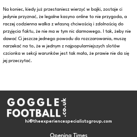
Na koniec, kiedy już przestaniesz wierzyć w bajki, zostaje ci
jedynie przyznać, że legalne kasyno online to nie przygoda, a
raczej codzienna walka z własną chciwością i zdolnością do
przyjęcia faktu, że nie ma w tym nic darmowego. I tak, żeby nie
dawać Ci jeszcze jednego powodu do rozczarowania, muszę
narzekać na to, że w jednym z najpopularniejszych slotów
czcionka w sekcji warunków jest tak mała, że prawie nie da się
jej przeczytać.
hi@theexperiencespecialistsgroup.com
Opening Times