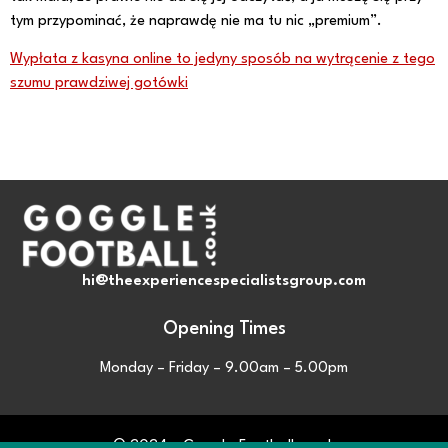
tym przypominać, że naprawdę nie ma tu nic „premium”.
Wypłata z kasyna online to jedyny sposób na wytrącenie z tego
szumu prawdziwej gotówki
hi@theexperiencespecialistsgroup.com
Opening Times
Monday – Friday – 9.00am – 5.00pm
© 2024 – Goggle-Football.co.uk