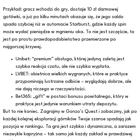
Przykład: gracz wchodzi do gry, dostaje 10 zł darmowej
gotówki, a już po kilku minutach okazuje się, że jego saldo
spada szybciej niż w automacie Starburst, gdzie każdy spin
może wydać pieniądze w mgnieniu oka. To nie jest szczęście, to
jest po prostu prawdopodobieństwo przemierzone po
najgorszej krzywej.
Unibet: “premium” obsługa, której jedyną zaletą jest
szybka reakcja czatu, ale nie szybka wypłata.
LVBET: obietnica wielkich wygranych, które w praktyce
przypominają lustrzane odbicie – wyglądają dobrze, ale
nie dają niczego w rzeczywistości.
Bet365: „gift” w postaci bonusu powitalnego, który w
praktyce jest jedynie warunkiem utraty depozytu.
But to nie koniec. Zagrajmy w Gonzo’s Quest i zobaczmy, jak po
każdej kolejnej eksploracji górników Twoje szanse spadają jak
pozycja w rankingu. Ta gra jest szybka i dynamiczna, a zarazem
niezwykle kapryśna – tak samo jak każdy zakład w prawdziwej