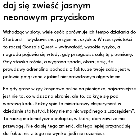
daj się zwieść jasnym
neonowym przyciskom
Wchodząc w sloty, wiele osób porównuje ich tempo działania do
Starburst – błyskawiczne, przyjemne, szybkie. W rzeczywistości
to raczej Gonzo’s Quest – wytrwałość, wysokie ryzyko, a
nagroda pojawia się wtedy, gdy przegapisz całą tę przemianę.
Gdy stawka rośnie, a wygrana spada, okazuje się, że
prawdziwy adrenalina pochodzi z faktu, że twoje saldo jest w
połowie połączone z jakimś niesprawdzonym algorytmem.
Bo gdy grasz w gry kasynowe online na pieniądze, najważniejsze
jest nie to, co widzisz na ekranie, ale to, co kryje się pod
warstwą kodu. Każdy spin to miniaturowy eksperyment w
dziedzinie statystyki, który nie ma nic wspólnego z „szczęściem”.
To raczej matematyczna pułapka, w której dom zawsze ma
przewagę. Nie da się tego zmienić, dlatego lepiej przyznać się
do faktu: nic z tego nie wynika, jeśli nie rozumiesz