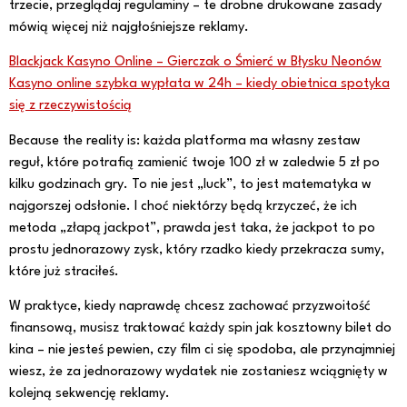
trzecie, przeglądaj regulaminy – te drobne drukowane zasady
mówią więcej niż najgłośniejsze reklamy.
Blackjack Kasyno Online – Gierczak o Śmierć w Błysku Neonów
Kasyno online szybka wypłata w 24h – kiedy obietnica spotyka
się z rzeczywistością
Because the reality is: każda platforma ma własny zestaw
reguł, które potrafią zamienić twoje 100 zł w zaledwie 5 zł po
kilku godzinach gry. To nie jest „luck”, to jest matematyka w
najgorszej odsłonie. I choć niektórzy będą krzyczeć, że ich
metoda „złapą jackpot”, prawda jest taka, że jackpot to po
prostu jednorazowy zysk, który rzadko kiedy przekracza sumy,
które już straciłeś.
W praktyce, kiedy naprawdę chcesz zachować przyzwoitość
finansową, musisz traktować każdy spin jak kosztowny bilet do
kina – nie jesteś pewien, czy film ci się spodoba, ale przynajmniej
wiesz, że za jednorazowy wydatek nie zostaniesz wciągnięty w
kolejną sekwencję reklamy.