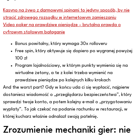
Kasyno na żywo z darmowymi spinami to jedyny sposób, by nie
stracić zdrowego rozsądku w internetowym zamieszaniu
Video poker na prawdziwe pieniądze – brutalna prawda o
cyfrowym stołowym bałaganie
Bonus powitalny, który wymaga 30x rolloveru
Free spin, który aktywuje się dopiero po wygranej powyżej
100 zł
Program lojalnościowy, w którym punkty wymienia się na
wirtualne żetony, a te z kolei trzeba wymienić na
prawdziwe pieniądze po kolejnych kilku krokach
And the worst part? Gdy w końcu uda ci się wypłacić, najpierw
dostaniesz wiadomość o „przeglądarzu bezpieczeństwa”, który
sprawdzi twoje konto, a potem kolejny e‑mail o „przygotowaniu
wypłaty”. To jak czekać na podanie rachunku w restauracji, w
której kucharz właśnie odnalazł swoją patelnię.
Zrozumienie mechaniki gier: nie