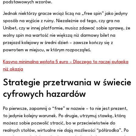
podstawowych wzorów.
Jednak niektórzy gracze wciąż liczą na „free spin” jako jedyny
sposób na wyjście z ruiny. Niezależnie od tego, czy gra na
Unibet, czy w innej platformie, musisz zdawać sobie sprawę, że
wolny spin ma wartość nie większą niż darmowy bilet na
przejazd kolejowy w średni dzień – zawsze kończy się z
powrotem w miejscu, w którym rozpocząłeś.
Kasyno minimalna wpłata 5 euro – Dlaczego to raczej pułapka
niż okazja
Strategie przetrwania w świecie
cyfrowych hazardów
Po pierwsze, zapomnij o “free” w nazwie – to nie jest prezent,
to jedynie kolejny warunek. Po drugie, utrzymuj stawkę, którą
możesz sobie pozwolić stracić, bo w przeciwieństwie do
realnych stołów, wirtualne nie dają możliwości “półśrodka”. Po