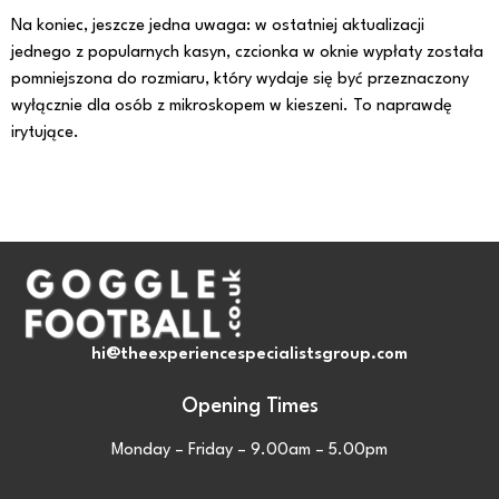
Na koniec, jeszcze jedna uwaga: w ostatniej aktualizacji
jednego z popularnych kasyn, czcionka w oknie wypłaty została
pomniejszona do rozmiaru, który wydaje się być przeznaczony
wyłącznie dla osób z mikroskopem w kieszeni. To naprawdę
irytujące.
hi@theexperiencespecialistsgroup.com
Opening Times
Monday – Friday – 9.00am – 5.00pm