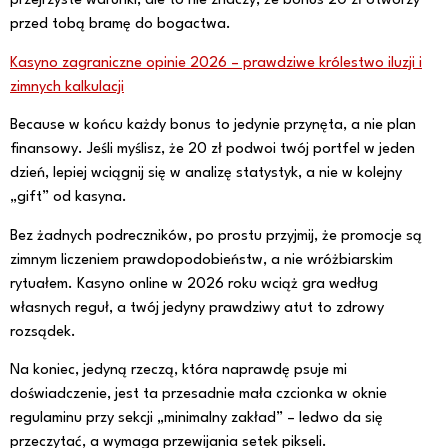
przejrzyste warunki, ale to nie znaczy, że bonus 20 zł otworzy
przed tobą bramę do bogactwa.
Kasyno zagraniczne opinie 2026 – prawdziwe królestwo iluzji i
zimnych kalkulacji
Because w końcu każdy bonus to jedynie przynęta, a nie plan
finansowy. Jeśli myślisz, że 20 zł podwoi twój portfel w jeden
dzień, lepiej wciągnij się w analizę statystyk, a nie w kolejny
„gift” od kasyna.
Bez żadnych podreczników, po prostu przyjmij, że promocje są
zimnym liczeniem prawdopodobieństw, a nie wróżbiarskim
rytuałem. Kasyno online w 2026 roku wciąż gra według
własnych reguł, a twój jedyny prawdziwy atut to zdrowy
rozsądek.
Na koniec, jedyną rzeczą, która naprawdę psuje mi
doświadczenie, jest ta przesadnie mała czcionka w oknie
regulaminu przy sekcji „minimalny zakład” – ledwo da się
przeczytać, a wymaga przewijania setek pikseli.