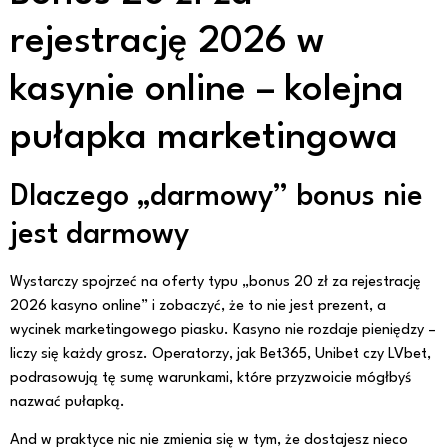
rejestrację 2026 w
kasynie online – kolejna
pułapka marketingowa
Dlaczego „darmowy” bonus nie
jest darmowy
Wystarczy spojrzeć na oferty typu „bonus 20 zł za rejestrację
2026 kasyno online” i zobaczyć, że to nie jest prezent, a
wycinek marketingowego piasku. Kasyno nie rozdaje pieniędzy –
liczy się każdy grosz. Operatorzy, jak Bet365, Unibet czy LVbet,
podrasowują tę sumę warunkami, które przyzwoicie mógłbyś
nazwać pułapką.
And w praktyce nic nie zmienia się w tym, że dostajesz nieco