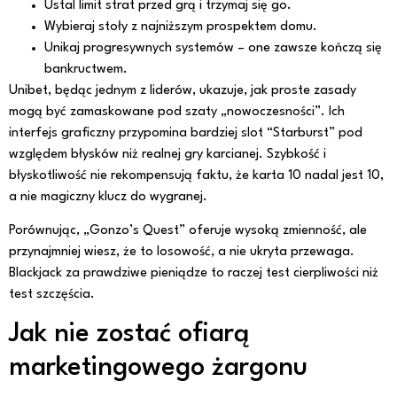
Ustal limit strat przed grą i trzymaj się go.
Wybieraj stoły z najniższym prospektem domu.
Unikaj progresywnych systemów – one zawsze kończą się
bankructwem.
Unibet, będąc jednym z liderów, ukazuje, jak proste zasady
mogą być zamaskowane pod szaty „nowoczesności”. Ich
interfejs graficzny przypomina bardziej slot “Starburst” pod
względem błysków niż realnej gry karcianej. Szybkość i
błyskotliwość nie rekompensują faktu, że karta 10 nadal jest 10,
a nie magiczny klucz do wygranej.
Porównując, „Gonzo’s Quest” oferuje wysoką zmienność, ale
przynajmniej wiesz, że to losowość, a nie ukryta przewaga.
Blackjack za prawdziwe pieniądze to raczej test cierpliwości niż
test szczęścia.
Jak nie zostać ofiarą
marketingowego żargonu