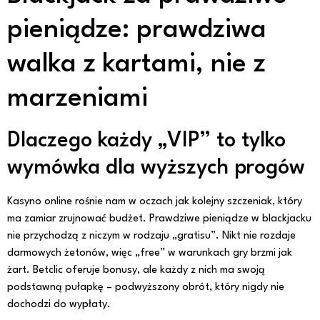
pieniądze: prawdziwa
walka z kartami, nie z
marzeniami
Dlaczego każdy „VIP” to tylko
wymówka dla wyższych progów
Kasyno online rośnie nam w oczach jak kolejny szczeniak, który
ma zamiar zrujnować budżet. Prawdziwe pieniądze w blackjacku
nie przychodzą z niczym w rodzaju „gratisu”. Nikt nie rozdaje
darmowych żetonów, więc „free” w warunkach gry brzmi jak
żart. Betclic oferuje bonusy, ale każdy z nich ma swoją
podstawną pułapkę – podwyższony obrót, który nigdy nie
dochodzi do wypłaty.