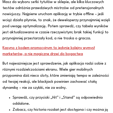
Masz do wyboru setki tytułów w sklepie, ale kilka kluczowych
testów odróżnia prawdziwych mistrzów od pretensjonalnych
nowicjuszy. Najpierw uruchom aplikację w trybie offline – jeśli
wciąż działa płynnie, to znak, że deweloperzy przynajmniej wzięli
pod uwagę optymalizację. Potem sprawdź, czy tabela wyników
jest aktualizowana w czasie rzeczywistym; brak takiej funkcji to
przynajmniej przestarzały kod, a nie troska o gracza.
Kasyno z kodem promocyjnym to jedynie kolejny wymysł
marketerów, a nie magiczne drzwi do bogactwa
But najważniejsze jest sprawdzenie, jak aplikacja radzi sobie z
różnymi rozdzielczościami ekranu. Wiele gier mobilnych
przypomina dziś nieco sloty, które zmieniają tempo w zależności
od twojej reakcji, ale blackjack powinien zachować stałą
dynamikę – nie za szybki, nie za wolny.
Sprawdź, czy przyciski „Hit” i „Stand” są odpowiednio
oddalone.
Zobacz, czy historia rozdań jest dostępna i czy można ją