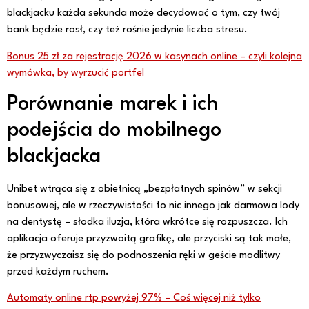
blackjacku każda sekunda może decydować o tym, czy twój
bank będzie rosł, czy też rośnie jedynie liczba stresu.
Bonus 25 zł za rejestrację 2026 w kasynach online – czyli kolejna
wymówka, by wyrzucić portfel
Porównanie marek i ich
podejścia do mobilnego
blackjacka
Unibet wtrąca się z obietnicą „bezpłatnych spinów” w sekcji
bonusowej, ale w rzeczywistości to nic innego jak darmowa lody
na dentystę – słodka iluzja, która wkrótce się rozpuszcza. Ich
aplikacja oferuje przyzwoitą grafikę, ale przyciski są tak małe,
że przyzwyczaisz się do podnoszenia ręki w geście modlitwy
przed każdym ruchem.
Automaty online rtp powyżej 97% – Coś więcej niż tylko