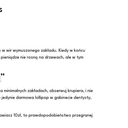
s
cię w wir wymuszonego zakładu. Kiedy w końcu
 pieniądze nie rosną na drzewach, ale w tym
ą”
 minimalnych zakładach, obserwuj krupiera, i nie
e jedynie darmowa lollipop w gabinecie dentysty,
stawiasz 10zł, to prawdopodobieństwo przegranej