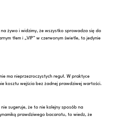
t na żywo i widzimy, że wszystko sprowadza się do
rnym tłem i „VIP” w czerwonym świetle, to jedynie
nie ma nieprzezroczystych reguł. W praktyce
nie kosztu wejścia bez żadnej prawdziwej wartości.
 nie sugeruje, że to nie kolejny sposób na
 dynamiką prawdziwego bacaratu, to wiedz, że