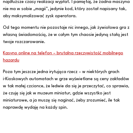
najdłuższe czasy realizacji wypłat. I pamiętaj, że żadna maszyna
nie ma w sobie „magii”, jedynie kod, który został napisany tak,
aby maksymalizować zysk operatora.
Od tego momentu nie pozostaje nic innego, jak żywiołowa gra z
własną świadomością, że w całym tym chaosie jedyną stałą jest
twoje rozczarowanie.
Kasyno online na telefon – brutalna rzeczywistość mobilnego
hazardu
Poza tym jeszcze jedna irytująca rzecz – w niektórych grach
i‑Kioskowych automatach w grze wyświetlane są ceny zakładów
w tak małej czcionce, że ledwie da się je przeczytać, co sprawia,
że czuję się jak w muzeum miniatur, gdzie wszystko jest
miniaturowe, a ja muszę się naginać, żeby zrozumieć, ile tak
naprawdę wydaję na każdy spin.