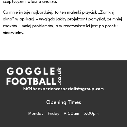
sceptycyzm i własna analiza.
Co mnie irytuje najbardziej, to ten maleńki przycisk „Zamknij
okno” w aplikacji – wygląda jakby projektant pomyślał, że mniej
znaków = mniej problemów, a w rzeczywistości jest po prostu
nieczytelny.
hi@theexperiencespecialistsgroup.com
Opening Times
Monday – Friday – 9.00am – 5.00pm