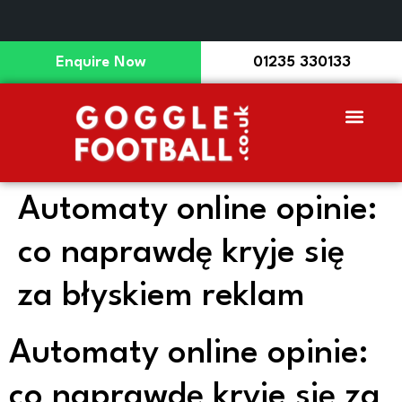
Enquire Now
01235 330133
Adult Birthdays
Junior Events
Team Building
Enquire Now
Automaty online opinie:
co naprawdę kryje się
za błyskiem reklam
Automaty online opinie:
co naprawdę kryje się za