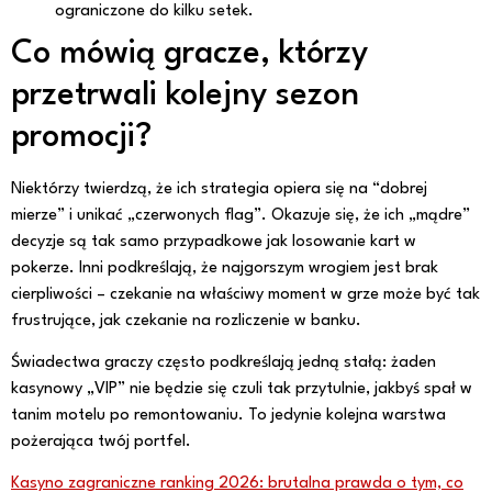
ograniczone do kilku setek.
Co mówią gracze, którzy
przetrwali kolejny sezon
promocji?
Niektórzy twierdzą, że ich strategia opiera się na “dobrej
mierze” i unikać „czerwonych flag”. Okazuje się, że ich „mądre”
decyzje są tak samo przypadkowe jak losowanie kart w
pokerze. Inni podkreślają, że najgorszym wrogiem jest brak
cierpliwości – czekanie na właściwy moment w grze może być tak
frustrujące, jak czekanie na rozliczenie w banku.
Świadectwa graczy często podkreślają jedną stałą: żaden
kasynowy „VIP” nie będzie się czuli tak przytulnie, jakbyś spał w
tanim motelu po remontowaniu. To jedynie kolejna warstwa
pożerająca twój portfel.
Kasyno zagraniczne ranking 2026: brutalna prawda o tym, co