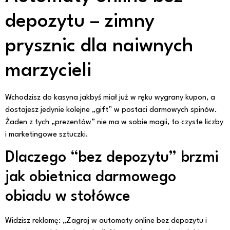
depozytu – zimny
prysznic dla naiwnych
marzycieli
Wchodzisz do kasyna jakbyś miał już w ręku wygrany kupon, a
dostajesz jedynie kolejne „gift” w postaci darmowych spinów.
Żaden z tych „prezentów” nie ma w sobie magii, to czyste liczby
i marketingowe sztuczki.
Dlaczego “bez depozytu” brzmi
jak obietnica darmowego
obiadu w stołówce
Widzisz reklamę: „Zagraj w automaty online bez depozytu i