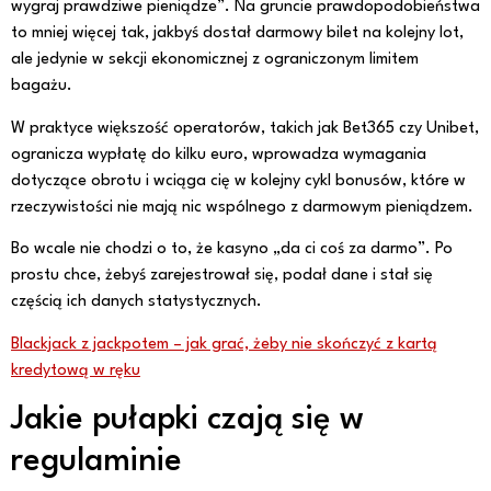
wygraj prawdziwe pieniądze”. Na gruncie prawdopodobieństwa
to mniej więcej tak, jakbyś dostał darmowy bilet na kolejny lot,
ale jedynie w sekcji ekonomicznej z ograniczonym limitem
bagażu.
W praktyce większość operatorów, takich jak Bet365 czy Unibet,
ogranicza wypłatę do kilku euro, wprowadza wymagania
dotyczące obrotu i wciąga cię w kolejny cykl bonusów, które w
rzeczywistości nie mają nic wspólnego z darmowym pieniądzem.
Bo wcale nie chodzi o to, że kasyno „da ci coś za darmo”. Po
prostu chce, żebyś zarejestrował się, podał dane i stał się
częścią ich danych statystycznych.
Blackjack z jackpotem – jak grać, żeby nie skończyć z kartą
kredytową w ręku
Jakie pułapki czają się w
regulaminie