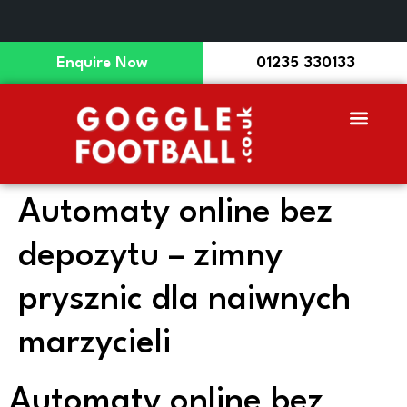
Enquire Now
01235 330133
Adult Birthdays
Junior Events
Team Building
Enquire Now
Automaty online bez
depozytu – zimny
prysznic dla naiwnych
marzycieli
Automaty online bez