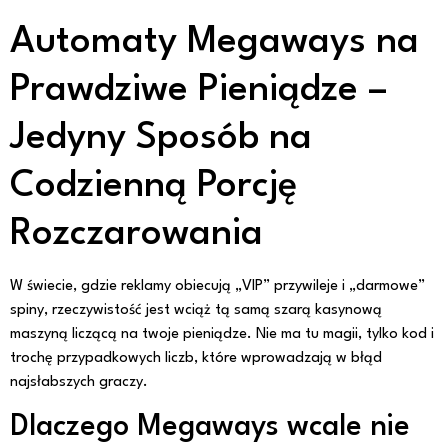
Automaty Megaways na
Prawdziwe Pieniądze –
Jedyny Sposób na
Codzienną Porcję
Rozczarowania
W świecie, gdzie reklamy obiecują „VIP” przywileje i „darmowe”
spiny, rzeczywistość jest wciąż tą samą szarą kasynową
maszyną liczącą na twoje pieniądze. Nie ma tu magii, tylko kod i
trochę przypadkowych liczb, które wprowadzają w błąd
najsłabszych graczy.
Dlaczego Megaways wcale nie