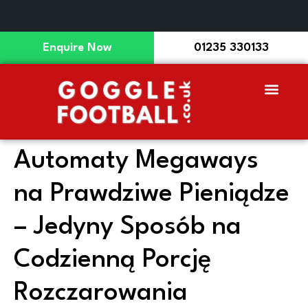
Enquire Now
01235 330133
Adult Birthdays
Junior Events
Team Building
Enquire Now
Automaty Megaways
na Prawdziwe Pieniądze
– Jedyny Sposób na
Codzienną Porcję
Rozczarowania