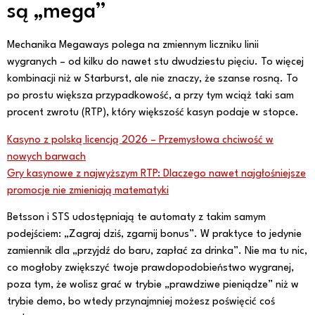
są „mega”
Mechanika Megaways polega na zmiennym liczniku linii
wygranych – od kilku do nawet stu dwudziestu pięciu. To więcej
kombinacji niż w Starburst, ale nie znaczy, że szanse rosną. To
po prostu większa przypadkowość, a przy tym wciąż taki sam
procent zwrotu (RTP), który większość kasyn podaje w stopce.
Kasyno z polską licencją 2026 – Przemysłowa chciwość w
nowych barwach
Gry kasynowe z najwyższym RTP: Dlaczego nawet najgłośniejsze
promocje nie zmieniają matematyki
Betsson i STS udostępniają te automaty z takim samym
podejściem: „Zagraj dziś, zgarnij bonus”. W praktyce to jedynie
zamiennik dla „przyjdź do baru, zapłać za drinka”. Nie ma tu nic,
co mogłoby zwiększyć twoje prawdopodobieństwo wygranej,
poza tym, że wolisz grać w trybie „prawdziwe pieniądze” niż w
trybie demo, bo wtedy przynajmniej możesz poświęcić coś