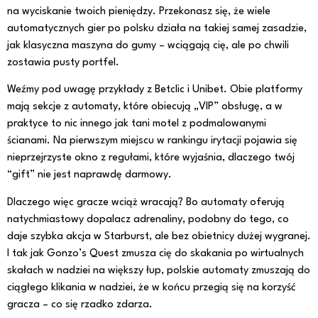
na wyciskanie twoich pieniędzy. Przekonasz się, że wiele
automatycznych gier po polsku działa na takiej samej zasadzie,
jak klasyczna maszyna do gumy – wciągają cię, ale po chwili
zostawia pusty portfel.
Weźmy pod uwagę przykłady z Betclic i Unibet. Obie platformy
mają sekcje z automaty, które obiecują „VIP” obsługę, a w
praktyce to nic innego jak tani motel z podmalowanymi
ścianami. Na pierwszym miejscu w rankingu irytacji pojawia się
nieprzejrzyste okno z regułami, które wyjaśnia, dlaczego twój
“gift” nie jest naprawdę darmowy.
Dlaczego więc gracze wciąż wracają? Bo automaty oferują
natychmiastowy dopalacz adrenaliny, podobny do tego, co
daje szybka akcja w Starburst, ale bez obietnicy dużej wygranej.
I tak jak Gonzo’s Quest zmusza cię do skakania po wirtualnych
skałach w nadziei na większy łup, polskie automaty zmuszają do
ciągłego klikania w nadziei, że w końcu przegią się na korzyść
gracza – co się rzadko zdarza.