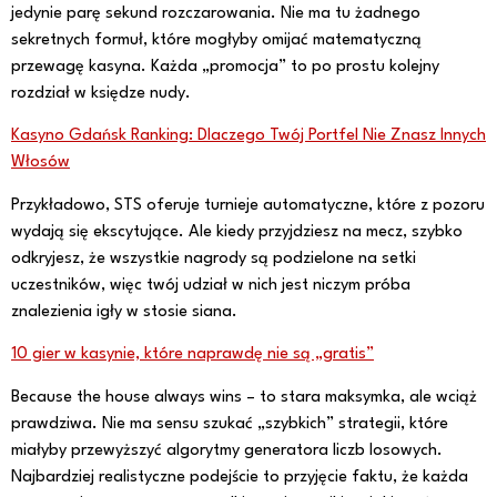
jedynie parę sekund rozczarowania. Nie ma tu żadnego
sekretnych formuł, które mogłyby omijać matematyczną
przewagę kasyna. Każda „promocja” to po prostu kolejny
rozdział w księdze nudy.
Kasyno Gdańsk Ranking: Dlaczego Twój Portfel Nie Znasz Innych
Włosów
Przykładowo, STS oferuje turnieje automatyczne, które z pozoru
wydają się ekscytujące. Ale kiedy przyjdziesz na mecz, szybko
odkryjesz, że wszystkie nagrody są podzielone na setki
uczestników, więc twój udział w nich jest niczym próba
znalezienia igły w stosie siana.
10 gier w kasynie, które naprawdę nie są „gratis”
Because the house always wins – to stara maksymka, ale wciąż
prawdziwa. Nie ma sensu szukać „szybkich” strategii, które
miałyby przewyższyć algorytmy generatora liczb losowych.
Najbardziej realistyczne podejście to przyjęcie faktu, że każda