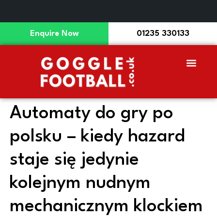
Enquire Now
01235 330133
Adult Birthdays
Junior Events
Team Building
Enquire Now
Automaty do gry po
polsku – kiedy hazard
staje się jedynie
kolejnym nudnym
mechanicznym klockiem