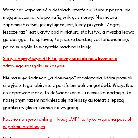
Warto też wspomnieć o detalach interfejsu, które z pozoru nie
mają znaczenia, ale potrafią wykręcić nerwy. Nie można
zapomnieć o tym, jak irytujące jest, kiedy przycisk „Zagraj
jeszcze raz” jest ukryty pod miniaturą statystyk, a myszka ledwo
go dosięga. To sprawia, że jeszcze bardziej zastanawiam się,
po co w ogóle te wszystkie machiny istnieją.
Sloty z najwyższym RTP to jedyny sposób na utrzymanie
zdrowego rozsądku w kasynie
Nie ma więc żadnego „cudownego” rozwiązania, które pozwoli
ci wyjść z tego labiryntu z portfelem pełnym gotówki. Wszystko,
co naprawdę masz, to doświadczenie – i niewielka nadzieja, że
następnym razem natkniesz się na lepszy automat z lepszą
grafiką i większą szansą na wygraną.
Kasyno na żywo ranking – kiedy „VIP” to tylko wyprana pościel
w pokoju hotelowym