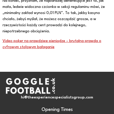
Na koniec, przyznam, że najbardziej denerwujące jest to, jak
mała, ledwie widoczna czcionka w sekcji regulaminu mówi, że
„minimalny zakład wynosi 0,01 PLN”. To tak, jakby kasyno
chciało, żebyś myślał, że możesz oszczędzić grosze, a w
rzeczywistości każdy cent prowadzi do kolejnego,
niepotrzebnego obciążenia.
Video poker na prawdziwe pieniądze – brutalna prawda o
cyfrowym stołowym bałaganie
hi@theexperiencespecialistsgroup.com
Opening Times