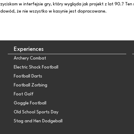
rzyciskom w interfejsie gry, który wygląda jak projekt z lat 90.? Te
ni dowód, że nie wszystko w kasynie jest dopracowane.
Experiences
Archery Combat
Electric Shock Football
Football Darts
Football Zorbing
Foot Golf
Goggle Football
Old School Sports Day
Stag and Hen Dodgeball