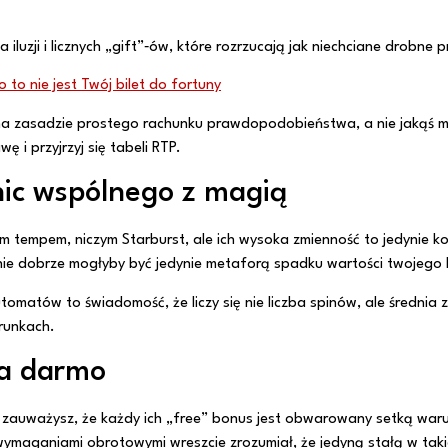
 iluzji i licznych „gift”‑ów, które rozrzucają jak niechciane drobne p
to nie jest Twój bilet do fortuny
na zasadzie prostego rachunku prawdopodobieństwa, a nie jakąś mis
 i przyjrzyj się tabeli RTP.
nic wspólnego z magią
 tempem, niczym Starburst, ale ich wysoka zmienność to jedynie ko
nie dobrze mogłyby być jedynie metaforą spadku wartości twojego 
automatów to świadomość, że liczy się nie liczba spinów, ale średnia
arunkach.
za darmo
S, zauważysz, że każdy ich „free” bonus jest obwarowany setką war
 wymaganiami obrotowymi wreszcie zrozumiał, że jedyną stałą w taki