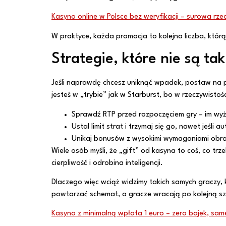
Kasyno online w Polsce bez weryfikacji – surowa rzec
W praktyce, każda promocja to kolejna liczba, któr
Strategie, które nie są ta
Jeśli naprawdę chcesz uniknąć wpadek, postaw na pro
jesteś w „trybie” jak w Starburst, bo w rzeczywistośc
Sprawdź RTP przed rozpoczęciem gry – im wyż
Ustal limit strat i trzymaj się go, nawet jeśli 
Unikaj bonusów z wysokimi wymaganiami obrot
Wiele osób myśli, że „gift” od kasyna to coś, co tr
cierpliwość i odrobina inteligencji.
Dlaczego więc wciąż widzimy takich samych graczy,
powtarzać schemat, a gracze wracają po kolejną sza
Kasyno z minimalną wpłata 1 euro – zero bajek, same