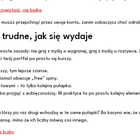
zywistość, nie bajka
ą musisz przepchnąć przez swoje konto, zanim zobaczysz choć odro
k trudne, jak się wydaje
ste zasady: nie graj z myślą o wygranej, graj z myślą o rozrywce. 
i twój portfel po prostu się kurczy.
szy, tym lepsze szanse.
automat obiecuje „free” spiny.
owymi – to tylko kolejna pułapka.
zeba przyjąć z wdzięcznością. W praktyce to po prostu kolejny eleme
 którzy po raz drugi wchodzą w te same pułapki? Bo kasyno wie, ż
nsę, mimo że ich liczby mówią coś innego.
 liczby