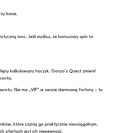
rzy kasie.
tyczną moc. Jeśli myślisz, że bonusowy spin to
lejny kalkulowany haczyk. Gonzo’s Quest zmienił
konta.
 zwrotu. Nie ma „VIP” w sensie darmowej fortuny – to
unków, które czynią go praktycznie nieosiągalnym.
ch ofertach jest ich niepewność.