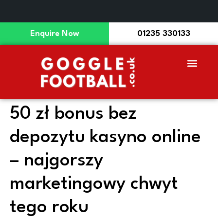
Enquire Now
01235 330133
Adult Birthdays
Junior Events
Team Building
Enquire Now
50 zł bonus bez
depozytu kasyno online
– najgorszy
marketingowy chwyt
tego roku