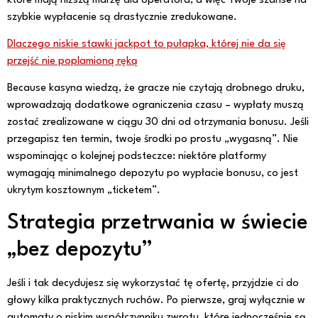
które mają niższą marżę dla operatora, a więc Twoje szanse na
szybkie wypłacenie są drastycznie zredukowane.
Dlaczego niskie stawki jackpot to pułapka, której nie da się
przejść nie poplamioną ręką
Because kasyna wiedzą, że gracze nie czytają drobnego druku,
wprowadzają dodatkowe ograniczenia czasu – wypłaty muszą
zostać zrealizowane w ciągu 30 dni od otrzymania bonusu. Jeśli
przegapisz ten termin, twoje środki po prostu „wygasną”. Nie
wspominając o kolejnej podsteczce: niektóre platformy
wymagają minimalnego depozytu po wypłacie bonusu, co jest
ukrytym kosztownym „ticketem”.
Strategia przetrwania w świecie
„bez depozytu”
Jeśli i tak decydujesz się wykorzystać tę ofertę, przyjdzie ci do
głowy kilka praktycznych ruchów. Po pierwsze, graj wyłącznie w
automaty o niskim współczynniku zwrotu, które jednocześnie są