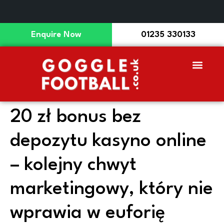
Enquire Now
01235 330133
Adult Birthdays
Junior Events
Team Building
Enquire Now
20 zł bonus bez
depozytu kasyno online
– kolejny chwyt
marketingowy, który nie
wprawia w euforię