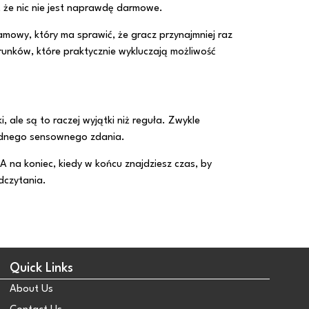
 że nic nie jest naprawdę darmowe.
lamowy, który ma sprawić, że gracz przynajmniej raz
warunków, które praktycznie wykluczają możliwość
 ale są to raczej wyjątki niż reguła. Zwykle
jednego sensownego zdania.
. A na koniec, kiedy w końcu znajdziesz czas, by
dczytania.
Quick Links
About Us