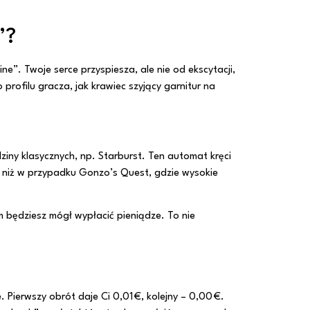
”?
e”. Twoje serce przyspiesza, ale nie od ekscytacji,
profilu gracza, jak krawiec szyjący garnitur na
iny klasycznych, np. Starburst. Ten automat kręci
na niż w przypadku Gonzo’s Quest, gdzie wysokie
 będziesz mógł wypłacić pieniądze. To nie
. Pierwszy obrót daje Ci 0,01 €, kolejny – 0,00 €.